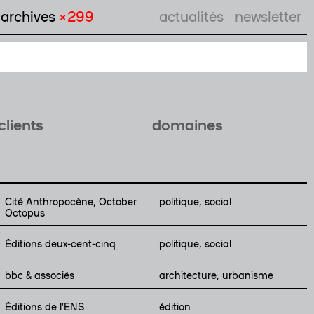
archives
× 299
actualités
newsletter
clients
domaines
Cité Anthropocène, October
politique, social
Octopus
Éditions deux-cent-cinq
politique, social
bbc & associés
architecture, urbanisme
Éditions de l’ENS
édition