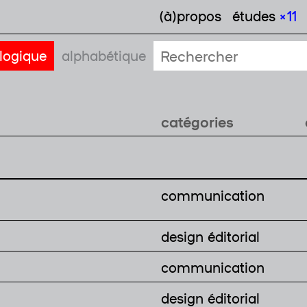
(à)propos
études
× 11
logique
alphabétique
catégories
communication
design éditorial
communication
design éditorial