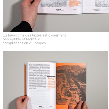
La hiérarchie des textes est clairement
perceptible et facilite la
compréhension du propos.