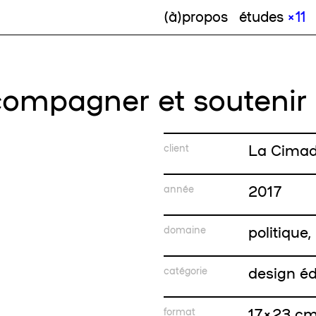
(à)propos
études
× 11
ccompagner et soutenir
La Cimade
client
2017
année
politique,
domaine
design éd
catégorie
17 × 23 c
format