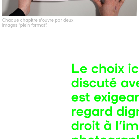
Chaque chapitre s'ouvre par deux
images “plein format”.
Le choix i
discuté av
est exigea
regard dig
droit à l’
photograp