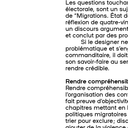
Les questions touchan
électorale, sont un suj
de “Migrations. État d
réflexion de quatre-v
un discours argumenté
et conclut par des pro
Si le designer ne pe
problématique et s’e
commanditaire, il doi
son savoir-faire au ser
rendre crédible.
Rendre compréhensib
Rendre compréhensibl
l’organisation des con
fait preuve d’objectivi
chapitres mettant en 
politiques migratoires :
trier pour exclure ; di
ajouter de la violence 